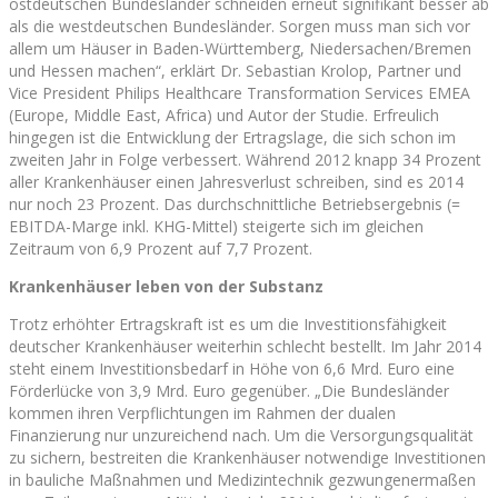
ostdeutschen Bundesländer schneiden erneut signifikant besser ab
als die westdeutschen Bundesländer. Sorgen muss man sich vor
allem um Häuser in Baden-Württemberg, Niedersachen/Bremen
und Hessen machen“, erklärt Dr. Sebastian Krolop, Partner und
Vice President Philips Healthcare Transformation Services EMEA
(Europe, Middle East, Africa) und Autor der Studie. Erfreulich
hingegen ist die Entwicklung der Ertragslage, die sich schon im
zweiten Jahr in Folge verbessert. Während 2012 knapp 34 Prozent
aller Krankenhäuser einen Jahresverlust schreiben, sind es 2014
nur noch 23 Prozent. Das durchschnittliche Betriebsergebnis (=
EBITDA-Marge inkl. KHG-Mittel) steigerte sich im gleichen
Zeitraum von 6,9 Prozent auf 7,7 Prozent.
Krankenhäuser leben von der Substanz
Trotz erhöhter Ertragskraft ist es um die Investitionsfähigkeit
deutscher Krankenhäuser weiterhin schlecht bestellt. Im Jahr 2014
steht einem Investitionsbedarf in Höhe von 6,6 Mrd. Euro eine
Förderlücke von 3,9 Mrd. Euro gegenüber. „Die Bundesländer
kommen ihren Verpflichtungen im Rahmen der dualen
Finanzierung nur unzureichend nach. Um die Versorgungsqualität
zu sichern, bestreiten die Krankenhäuser notwendige Investitionen
in bauliche Maßnahmen und Medizintechnik gezwungenermaßen